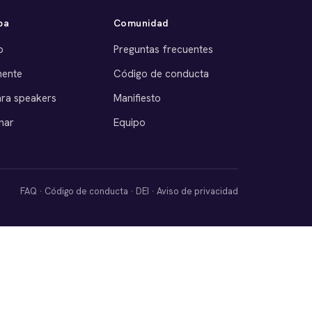
pa
Comunidad
o
Preguntas frecuentes
nente
Código de conducta
ara speakers
Manifiesto
nar
Equipo
FAQ
·
Código de conducta
·
DEI
·
Aviso de privacidad