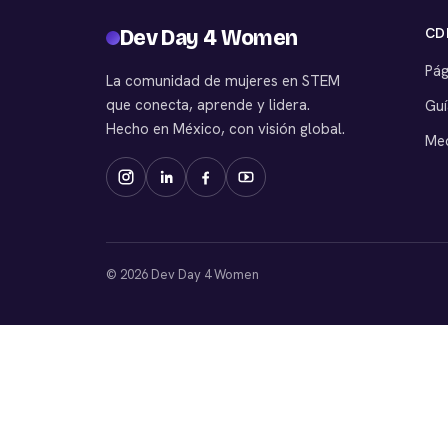
CD
Dev Day 4 Women
Pág
La comunidad de mujeres en STEM
que conecta, aprende y lidera.
Guí
Hecho en México, con visión global.
Med
© 2026 Dev Day 4 Women