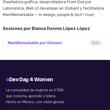
Diseñadora gráfica, desarrolladora Front End por
Laboratoria, Web UI developer en Globant y facilitadora
#IamRemarkable ✨ In design, people & tech I trust.
Sesiones por Blanca Dennis López López
#IamRemarkable por Globant
2022
Dev Day 4 Women
La comunidad de mujeres en STEM
que conecta, aprende y lidera.
Hecho en México, con visión global.