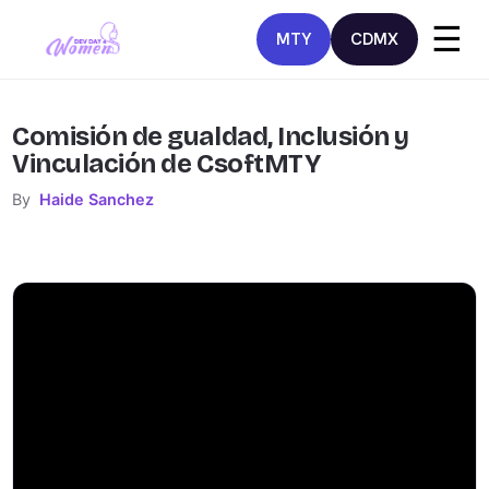
☰
MTY
CDMX
Comisión de gualdad, Inclusión y
Vinculación de CsoftMTY
By
Haide Sanchez