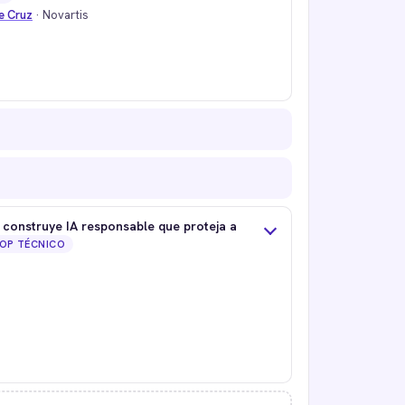
te Cruz
· Novartis
 construye IA responsable que proteja a
OP TÉCNICO