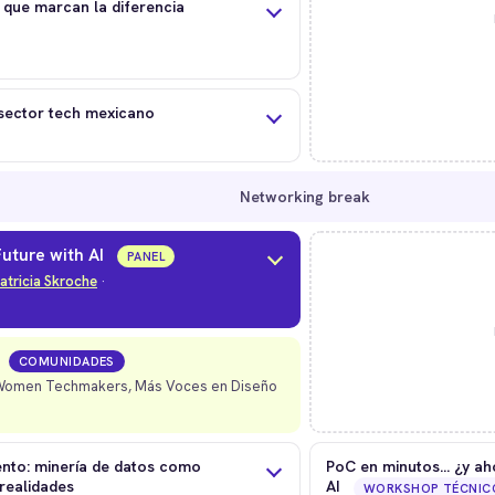
ls que marcan la diferencia
l sector tech mexicano
Networking break
uture with AI
PANEL
atricia Skroche
·
COMUNIDADES
Women Techmakers, Más Voces en Diseño
ento: minería de datos como
PoC en minutos… ¿y ah
realidades
AI
WORKSHOP TÉCNIC