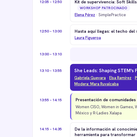
12:05 – 12:50
Kit de supervivencia: Soft Skil
WORKSHOP PATROCINADO
Elena Pérez
· SimplePractice
12:50 – 13:00
Hasta aquí llegas: el techo de
Laura Figueroa
13:00 – 13:10
She Leads: Shaping STEM's F
13:10 – 13:55
Gabriela Guevara
·
Elsa Ramírez
·
P
Modera: Mara Ruvalcaba
Presentación de comunidades
13:55 – 14:15
Women CISO, Women in Gamex, 
México y R-Ladies Xalapa
14:15 – 14:35
De la información al conocimi
herramienta para transformar 