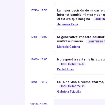
17:50 – 17:55
La mejor decisión de mi carre
Internet cambió mi vida y por 
el futuro que imagina
LIGHTN
Jaqueline Razo
17:55 – 18:00
IA generativa: impacto colabor
multidisciplinario
LIGHTNING 
Marisela Cadena
18:00 – 18:05
No esperé a sentirme lista... a
LIGHTNING TALK
Paola Flores
18:05 – 18:10
La IA no vino a reemplazarme, 
LIGHTNING TALK
Gabriela Tejadilla
18:10 – 18:20