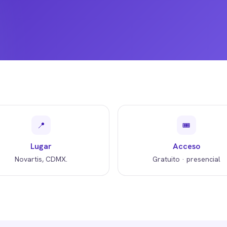
📍
🎟️
Lugar
Acceso
Novartis, CDMX.
Gratuito · presencial