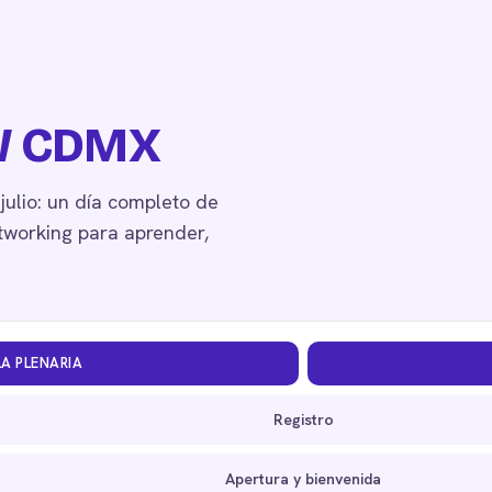
4W CDMX
ulio: un día completo de
etworking para aprender,
LA PLENARIA
Registro
Apertura y bienvenida