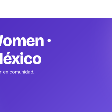
Women ·
México
er en comunidad.