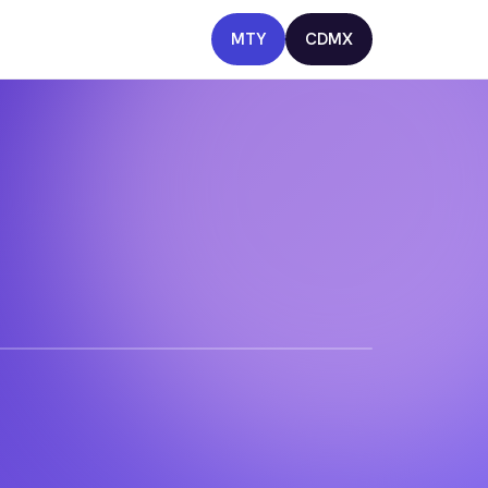
MTY
CDMX