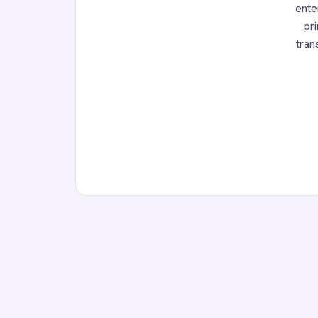
ente
pr
tran