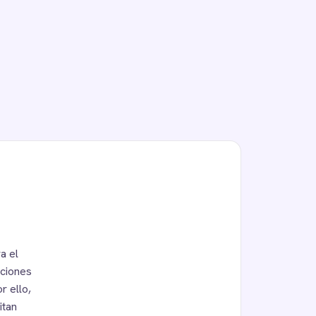
a el
aciones
r ello,
itan