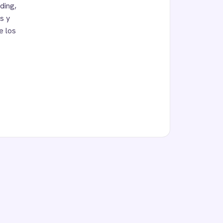
ding,
s y
e los