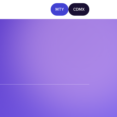
MTY
CDMX